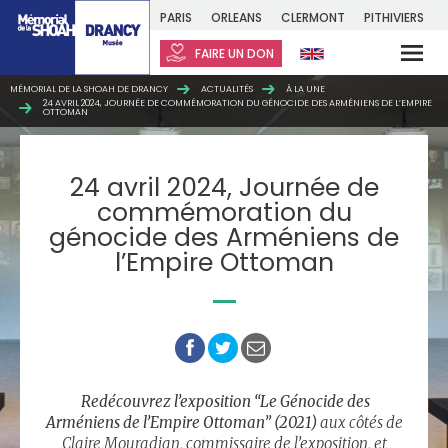
PARIS
ORLEANS
CLERMONT
PITHIVIERS
FAIRE UN DON
MÉMORIAL DE LA SHOAH DE DRANCY
ACTUALITÉS
À LA UNE
24 AVRIL 2024, JOURNÉE DE COMMÉMORATION DU GÉNOCIDE DES ARMÉNIENS DE L’EMPIRE
OTTOMAN
24 avril 2024, Journée de
commémoration du
génocide des Arméniens de
l’Empire Ottoman
Redécouvrez l’exposition “Le Génocide des
Arméniens de l’Empire Ottoman” (2021)
aux côtés de
Claire Mouradian, commissaire de l’exposition, et