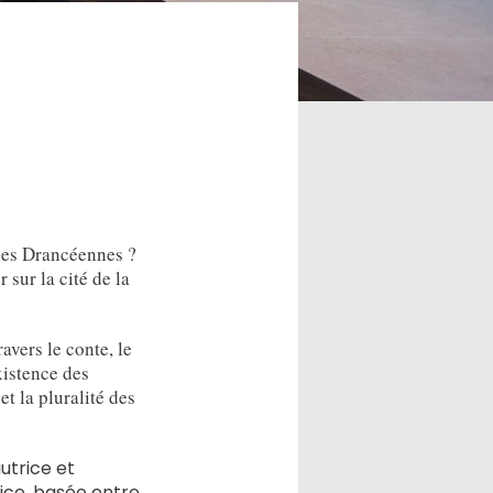
 des Drancéennes ?
 sur la cité de la
avers le conte, le
xistence des
t la pluralité des
utrice et
rice, basée entre