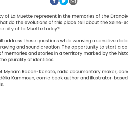
ty of La Muette represent in the memories of the Drancé
t do the evolutions of this place tell about the Seine-
he city of La Muette today?
ll address these questions while weaving a sensitive dial
e drawing and sound creation. The opportunity to start a c
f memories and stories in a territory marked by the histo
e plurality of identities.
of Myriam Rabah-Konaté, radio documentary maker, danc
Odélia Kammoun, comic book author and illustrator, base
s.