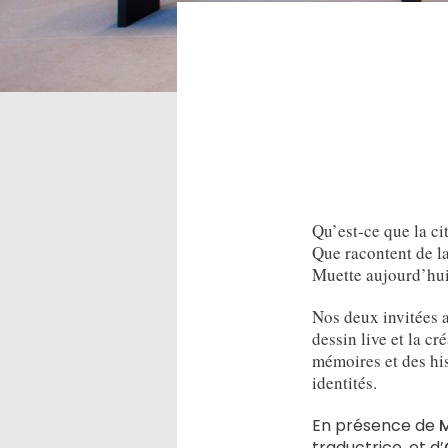
Qu’est-ce que la ci
Que racontent de la
Muette aujourd’hui
Nos deux invitées a
dessin live et la c
mémoires et des his
identités.
En présence de
M
traductrice, et d’