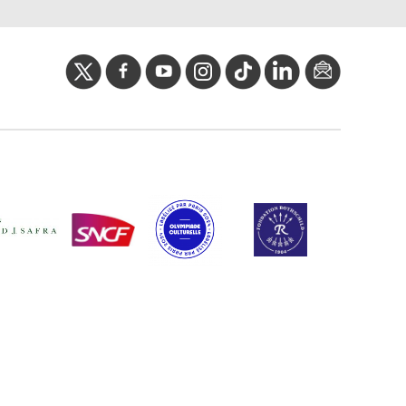
twitter
facebook
youtube
instagram
Tik
linkedIn
newslette
tok