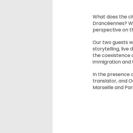
What does the ci
Drancéennes? Wha
perspective on t
Our two guests wi
storytelling, liv
the coexistence o
immigration and th
In the presence 
translator, and 
Marseille and Pari