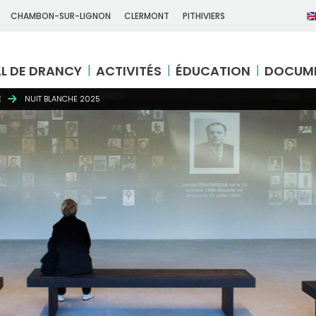
CHAMBON-SUR-LIGNON
CLERMONT
PITHIVIERS
L DE DRANCY
ACTIVITÉS
ÉDUCATION
DOCUM
E
E
NUIT BLANCHE 2025
NUIT BLANCHE 2025