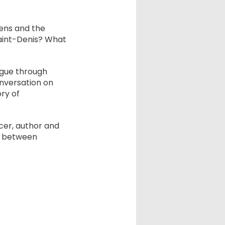
ens and the
Saint-Denis? What
ogue through
onversation on
ry of
er, author and
d between