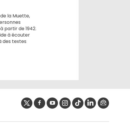
 de la Muette,
personnes
à partir de 1942.
uide à écouter
 des textes
twitter
facebook
youtube
instagram
Tik
linkedIn
newslette
tok