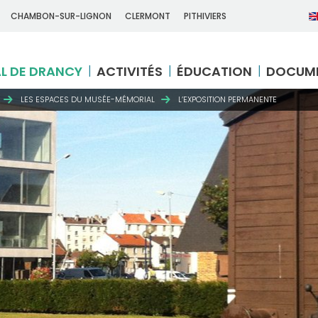
CHAMBON-SUR-LIGNON
CLERMONT
PITHIVIERS
L DE DRANCY
ACTIVITÉS
ÉDUCATION
DOCUM
LES ESPACES DU MUSÉE-MÉMORIAL
L’EXPOSITION PERMANENTE