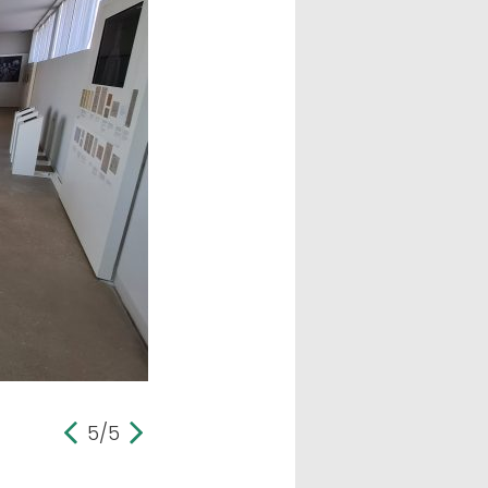
5/5
previous
next