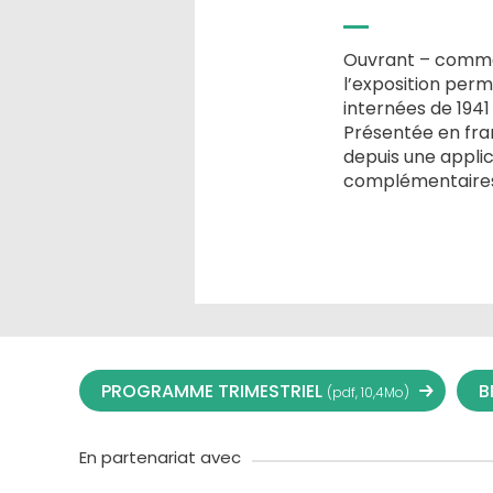
Ouvrant – comme l
l’exposition perm
internées de 1941
Présentée en fran
depuis une appli
complémentaires
PROGRAMME TRIMESTRIEL
B
(pdf, 10,4Mo)
En partenariat avec