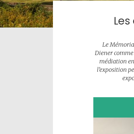
Les
Le Mémorial 
Diener comme u
médiation entr
l’exposition p
expo