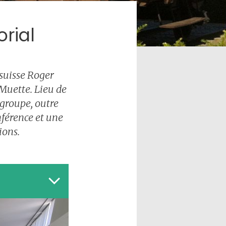
rial
 suisse Roger
Muette. Lieu de
regroupe, outre
nférence et
une
ions.